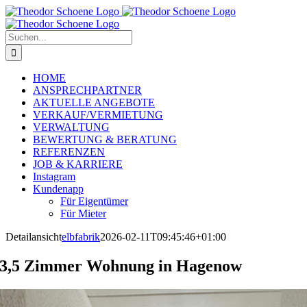
Zum
Inhalt
springen
Suche
nach:
HOME
ANSPRECHPARTNER
AKTUELLE ANGEBOTE
VERKAUF/VERMIETUNG
VERWALTUNG
BEWERTUNG & BERATUNG
REFERENZEN
JOB & KARRIERE
Instagram
Kundenapp
Für Eigentümer
Für Mieter
Detailansicht
elbfabrik
2026-02-11T09:45:46+01:00
3,5 Zimmer Wohnung in Hagenow