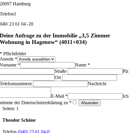
20097 Hamburg
Telefon1
040/ 23 61 04 -20
Deine Anfrage zu der Immobilie „3,5 Zimmer
Wohnung in Hagenow“ (4011+034)
* Pflichtfelder
Pflichtfeld
Anrede
*
Pflichtfeld
Pflichtfeld
Vorname
*
Name
*
Straße
Plz
Ort
Telefonnummern
Nachricht
Pflichtfeld
E-Mail
*
Ich
Pflichtfeld
stimme der Datenschutzerklärung zu
*
Seiten:
1
Theodor Schöne
Telefon
(040) 23 61 04-0